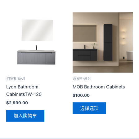
本
产
品
有
多
种
变
体。
可
浴室柜系列
浴室柜系列
在
Lyon Bathroom
MOB Bathroom Cabinets
产
CabinetsTW-120
$
100.00
品
$
2,999.00
页
选择选项
面
加入购物车
上
选
择