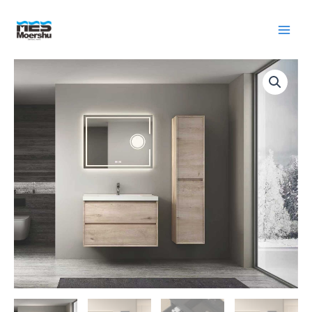
跳
至
内
容
APOLLO
Bathroom
Cabinets
数
量